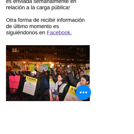
es enviada semanalmente en
relación a la carga pública!
Otra forma de recibir información
de último momento es
siguiéndonos en
Facebook.
Heading 6
ICIRR is dedicated to promoting
the rights of immigrants and
refugees to full and equal